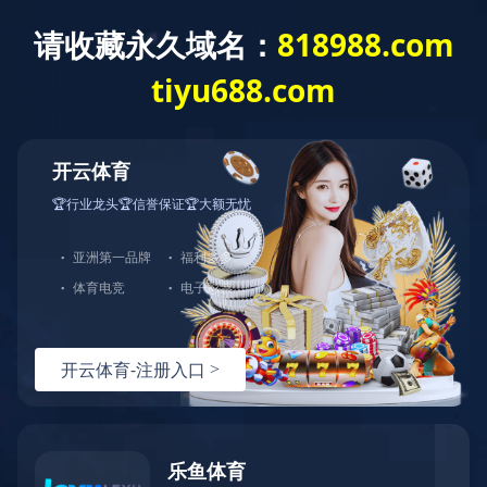
导航菜单
导
航
菜
您的位置：
网站首页
>
招标和采购公告
>
中标公告
单
中标公告
广州市从化区高级技工学校综合科2025
年宿舍购置和安装空调中标结果公告
一、项目编号：ZHCG20250807
二、项目名称：广州市从化区高级技工学校综合科2025年宿舍
购置和安装空调