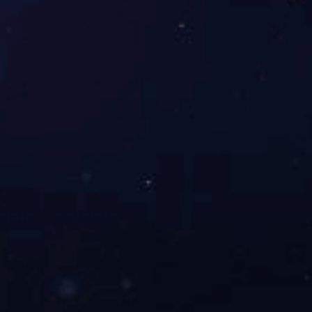
电话：020-81407316
手机：18022366030
邮箱：767877449@qq.com
地址：广州市荔湾区浣花路浣南东街26号206房
关于致合
新闻中心
业务类型
公司简介
公司新闻
工程监理
经营范围和工作
乐竞官网登录入
模式
口
工程造价咨询
工程招标代理
政府采购
工程咨询
工程设计
全过程工程咨询