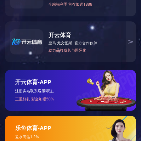
服务
下一条：
广州市水上运动管理中心运动队营养品采购项目
（ZHCG20250705）中标公告
相关新闻
广州市荔湾区蒋光鼐纪念小学（广州市荔湾区体育实验小学）关
于购买劳务外包项目中选公
广州市荔湾区蒋光鼐纪念小学（广州市荔湾区体育实验小学）食
堂管理服务项目中标公告
坑口村城中村改造项目首开区墩头、花地片区宅基地房屋鉴定服
务项目中标结果公告
新一代电子信息产业创新创业大赛赛事服务机构采购项目 （项目
编号：MZZH2026