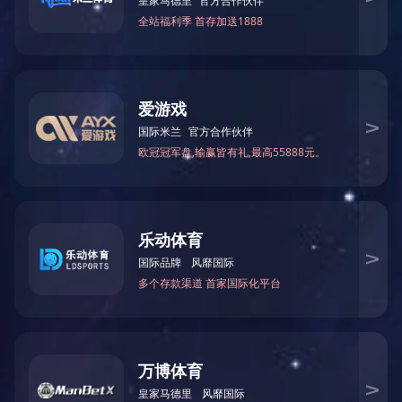
采购人：广州市从化区高级技工学校
采购人地址：广州市从化区沿江南路302号
采购人联系人：黄老师
2
、采购代理机构信息
采购代理机构：乐竞官网登录入口
地址：广州市荔湾区浣花路浣南东街26号顺安写字楼A座206房
联系人：余工 联系电话：020-
81617003
3
、项目乐竞·体育(中国)官方网站
项目联系人：余工
电 话：020-81617003
乐竞官网登录入口
2025
年8月28日
上一条：
荔湾区芳村大道西侧沙涌地块地上建构筑物年份鉴定