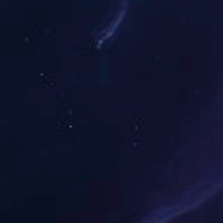
联系我们
联系人：林经理
手 机：18022366030
邮 箱：767877449@qq.com
公 司：乐竞官网登录入口
地 址：广州市荔湾区浣花路浣南东街26号
206房