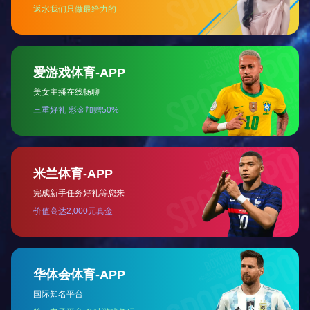
海龙街道厨余（含餐厨）垃圾收运服务项目结果公告
导航栏目
招标公告
中标公告
更正公告
新闻中心
致合中标汕头市潮阳区财政局财政性资