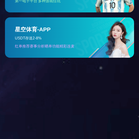
致合工程咨询公司设计部助力联沙社区
致合公司成功入库南沙横沥镇工程咨询
致合公司成功入库南沙黄阁镇工程监理
公司入选95007部队建筑工程设计
联系我们
联系人：林经理
手 机：18022366030
邮 箱：767877449@qq.com
公 司：乐竞官网登录入口
地 址：广州市荔湾区浣花路浣南东街26号206房